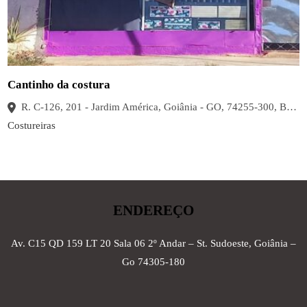
Cantinho da costura
R. C-126, 201 - Jardim América, Goiânia - GO, 74255-300, Brasil
Costureiras
ENDEREÇO
Av. C15 QD 159 LT 20 Sala 06 2º Andar – St. Sudoeste, Goiânia –
Go 74305-180