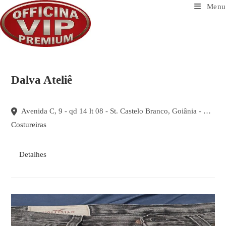
Ir
Menu
para
o
conteúdo
Dalva Ateliê
Avenida C, 9 - qd 14 lt 08 - St. Castelo Branco, Goiânia - Goiás
Costureiras
Detalhes