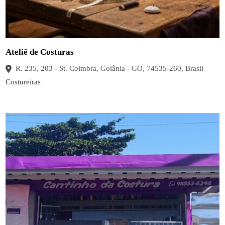
Ateliê de Costuras
R. 235, 203 - St. Coimbra, Goiânia - GO, 74535-260, Brasil
Costureiras