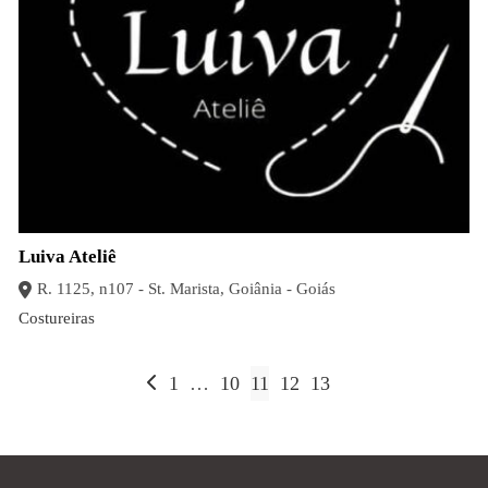
Luiva Ateliê
R. 1125, n107 - St. Marista, Goiânia - Goiás
Costureiras
Paginação
1
…
10
11
12
13
de
posts