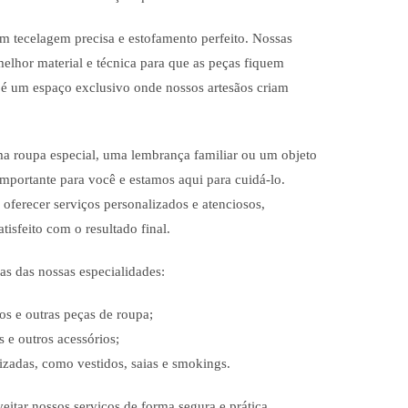
m tecelagem precisa e estofamento perfeito. Nossas
elhor material e técnica para que as peças fiquem
 é um espaço exclusivo onde nossos artesãos criam
a roupa especial, uma lembrança familiar ou um objeto
importante para você e estamos aqui para cuidá-lo.
oferecer serviços personalizados e atenciosos,
tisfeito com o resultado final.
s das nossas especialidades:
os e outras peças de roupa;
 e outros acessórios;
izadas, como vestidos, saias e smokings.
eitar nossos serviços de forma segura e prática,