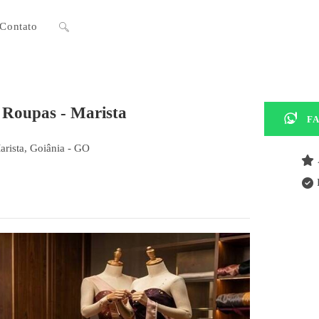
Contato
Alternar
pesquisa
 Roupas - Marista
F
do
arista, Goiânia - GO
site