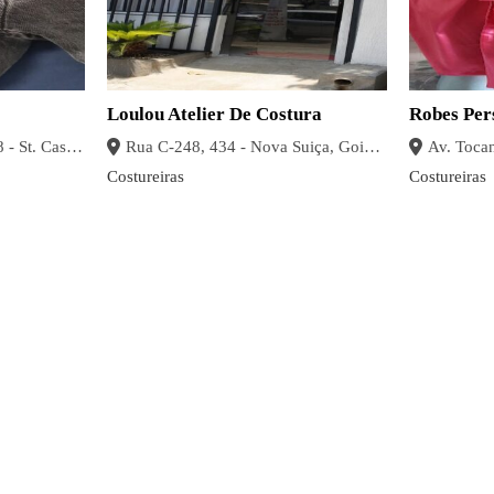
Loulou Atelier De Costura
Robes Per
Avenida C, 9 - qd 14 lt 08 - St. Castelo Branco, Goiânia - Goiás
Rua C-248, 434 - Nova Suiça, Goiânia - GO, 74175-120, Brasil
Costureiras
Costureiras