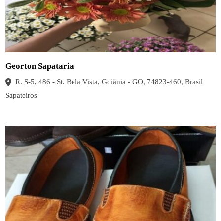
Georton Sapataria
R. S-5, 486 - St. Bela Vista, Goiânia - GO, 74823-460, Brasil
Sapateiros