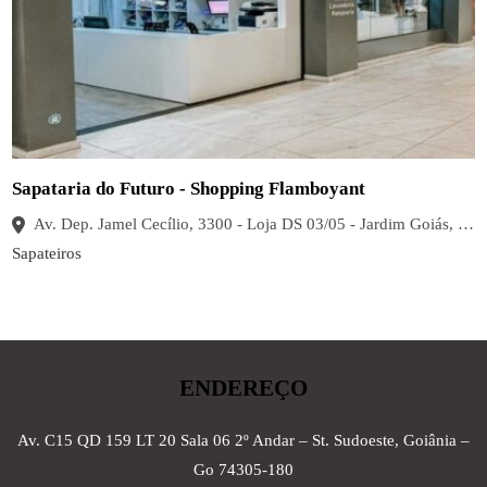
Sapataria do Futuro - Shopping Flamboyant
Av. Dep. Jamel Cecílio, 3300 - Loja DS 03/05 - Jardim Goiás, Goiânia - GO, 74085-580, Brasil
Sapateiros
ENDEREÇO
Av. C15 QD 159 LT 20 Sala 06 2º Andar – St. Sudoeste, Goiânia –
Go 74305-180