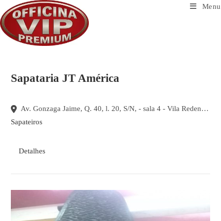
Ir
Menu
para
o
conteúdo
Sapataria JT América
Av. Gonzaga Jaime, Q. 40, l. 20, S/N, - sala 4 - Vila Redencao, Goiânia - GO, 74845-360, Brasil
Sapateiros
Detalhes