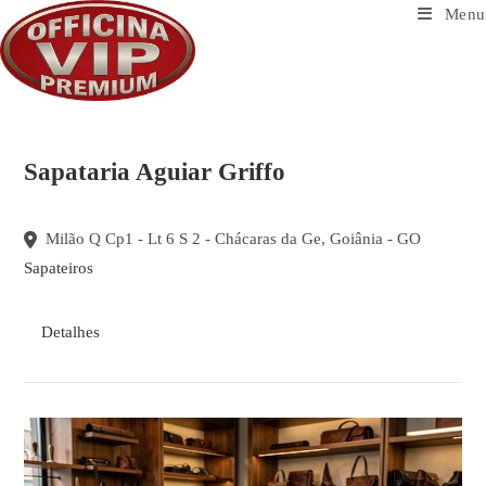
Ir
Menu
para
o
conteúdo
Sapataria Aguiar Griffo
Milão Q Cp1 - Lt 6 S 2 - Chácaras da Ge, Goiânia - GO
Sapateiros
Detalhes