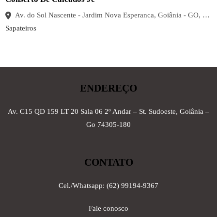
Av. do Sol Nascente - Jardim Nova Esperanca, Goiânia - GO, 74465-440, Brasil
Sapateiros
ENDEREÇO
Av. C15 QD 159 LT 20 Sala 06 2º Andar – St. Sudoeste, Goiânia –
Go 74305-180
CONTATO
Cel./Whatsapp: (62) 99194-9367
Fale conosco