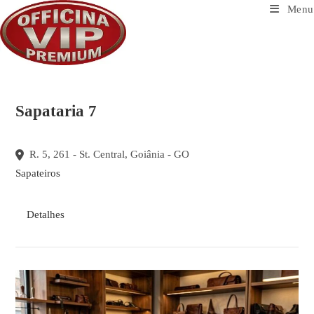
Ir
Menu
para
o
conteúdo
Sapataria 7
R. 5, 261 - St. Central, Goiânia - GO
Sapateiros
Detalhes