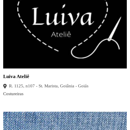
Luiva Ateliê
R. 1125, n107 - St. Marista, Goiânia - Goiás
Costureiras