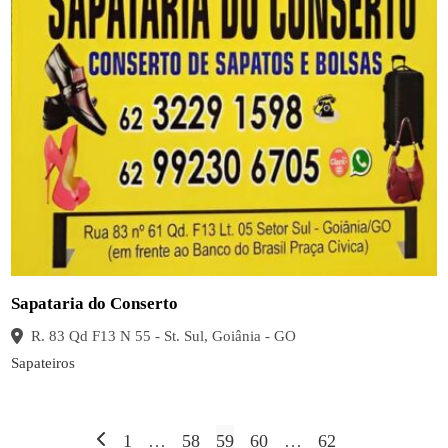
Sapataria do Conserto
R. 83 Qd F13 N 55 - St. Sul, Goiânia - GO
Sapateiros
Paginação
1
…
58
59
60
…
62