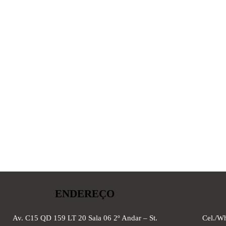
ENDEREÇO
Av. C15 QD 159 LT 20 Sala 06 2º Andar – St.
Cel./W