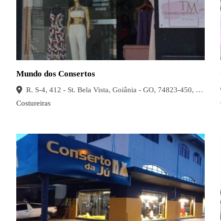
Mundo dos Consertos
R. S-4, 412 - St. Bela Vista, Goiânia - GO, 74823-450, Brasil
Costureiras