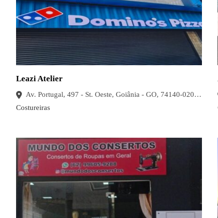
Leazi Atelier
Av. Portugal, 497 - St. Oeste, Goiânia - GO, 74140-020, Brasil
Costureiras