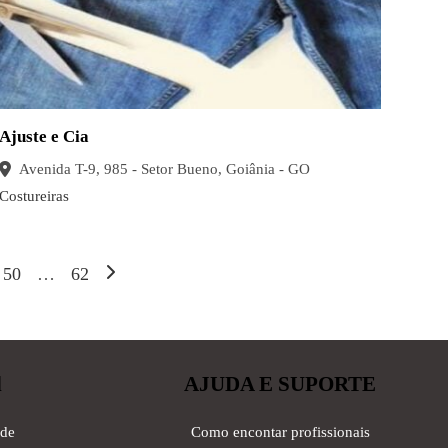
Ajuste e Cia
Avenida T-9, 985 - Setor Bueno, Goiânia - GO
Costureiras
50
…
62
l
AJUDA E SUPORTE
ade
Como encontar profissionais