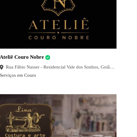
Ateliê Couro Nobre
Rua Fábio Nasser - Residencial Vale dos Sonhos, Goiânia - GO
Serviços em Couro