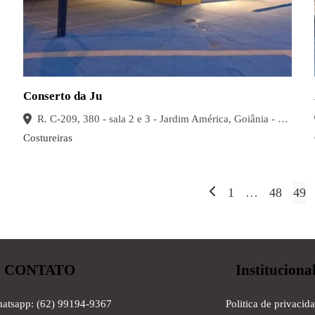
Conserto da Ju
R. C-209, 380 - sala 2 e 3 - Jardim América, Goiânia - GO, 74270-220, Brasil
Costureiras
Paginação
1
…
48
49
de
posts
CONTATO
Instituciona
hatsapp: (62) 99194-9367
Politica de privacid