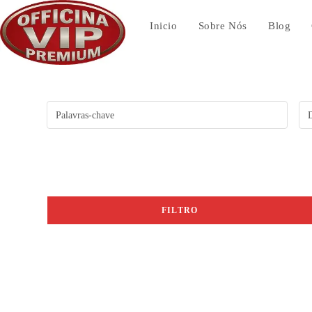
Ir
para
Inicio
Sobre Nós
Blog
o
conteúdo
FILTRO