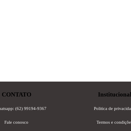
CONTATO
Instituciona
hatsapp: (62) 99194-9367
Politica de privacid
Fale conosco
Termos e condiçõe