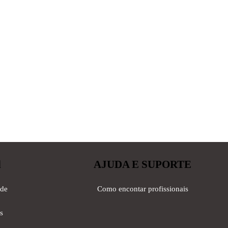
l
AJUDA E SUPORTE
ade
Como encontar profissionais
s