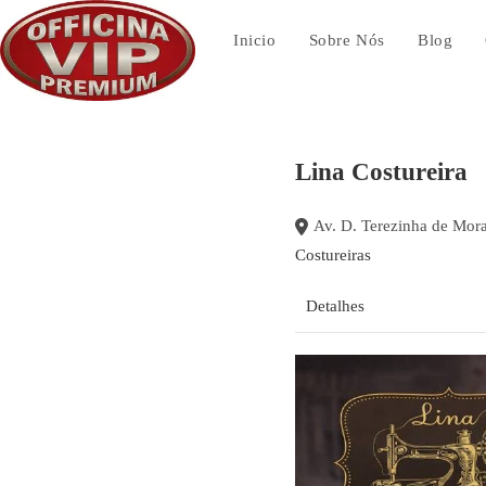
Ir
para
Inicio
Sobre Nós
Blog
o
conteúdo
Lina Costureira
Costureiras
Detalhes