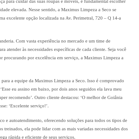
a para cuidar das suas roupas e móveis, é fundamental escolher
idade elevada. Nesse sentido, a Maximus Limpeza a Seco se
ma excelente opção localizada na Av. Perimetral, 720 – Q 14-a
anderia. Com vasta experiência no mercado e um time de
para atender às necessidades específicas de cada cliente. Seja você
r procurando por excelência em serviço, a Maximus Limpeza a
um para a equipe da Maximus Limpeza a Seco. Isso é comprovado
 ‘Esse eu assino em baixo, por dois anos seguidos ela lava meu
Super recomendo’. Outro cliente destacou: ‘O melhor de Goiânia
sse: ‘Excelente serviço!’.
o e autoatendimento, oferecendo soluções para todos os tipos de
s treinados, ela pode lidar com as mais variadas necessidades dos
rega rápida e eficiente de seus serviços.