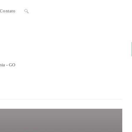
Contato
Alternar
pesquisa
do
ânia - GO
site