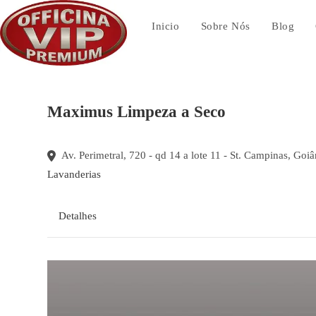
Ir
para
Inicio
Sobre Nós
Blog
o
conteúdo
Maximus Limpeza a Seco
Av. Perimetral, 720 - qd 14 a lote 11 - St. Campinas, Goi
Lavanderias
Detalhes