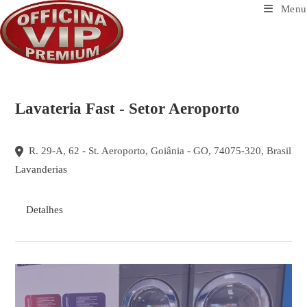
Ir
Menu
para
o
conteúdo
Lavateria Fast - Setor Aeroporto
R. 29-A, 62 - St. Aeroporto, Goiânia - GO, 74075-320, Brasil
Lavanderias
Detalhes