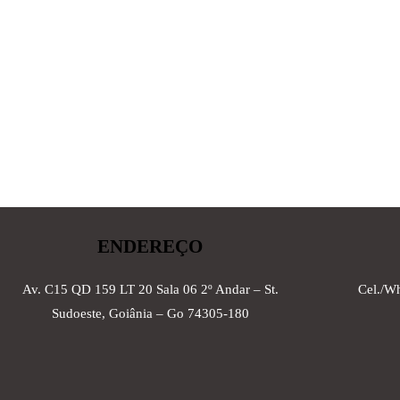
ENDEREÇO
Av. C15 QD 159 LT 20 Sala 06 2º Andar – St.
Cel./W
Sudoeste, Goiânia – Go 74305-180