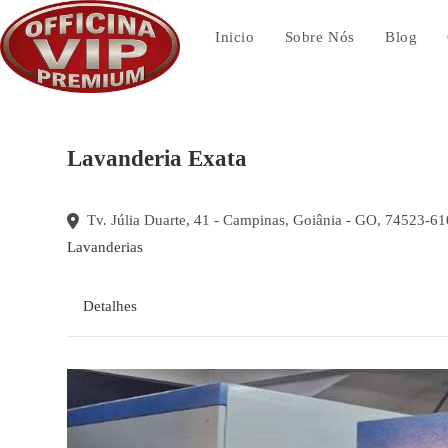
Ir
para
Inicio
Sobre Nós
Blog
o
conteúdo
Lavanderia Exata
Tv. Júlia Duarte, 41 - Campinas, Goiânia - GO, 74523-610
Lavanderias
Detalhes