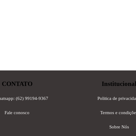
CONTATO
Instituciona
hatsapp: (62) 99194-9367
Politica de privacid
Fale conosco
Termos e condiçõe
Sobre Nós