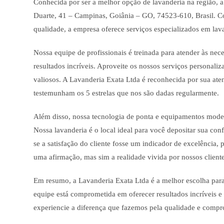
Conhecida por ser a melhor opção de lavanderia na região, a
Duarte, 41 – Campinas, Goiânia – GO, 74523-610, Brasil. 
qualidade, a empresa oferece serviços especializados em lav
Nossa equipe de profissionais é treinada para atender às nece
resultados incríveis. Aproveite os nossos serviços personali
valiosos. A Lavanderia Exata Ltda é reconhecida por sua aten
testemunham os 5 estrelas que nos são dadas regularmente.
Além disso, nossa tecnologia de ponta e equipamentos modern
Nossa lavanderia é o local ideal para você depositar sua co
se a satisfação do cliente fosse um indicador de excelência,
uma afirmação, mas sim a realidade vivida por nossos cliente
Em resumo, a Lavanderia Exata Ltda é a melhor escolha para
equipe está comprometida em oferecer resultados incríveis e 
experiencie a diferença que fazemos pela qualidade e compr