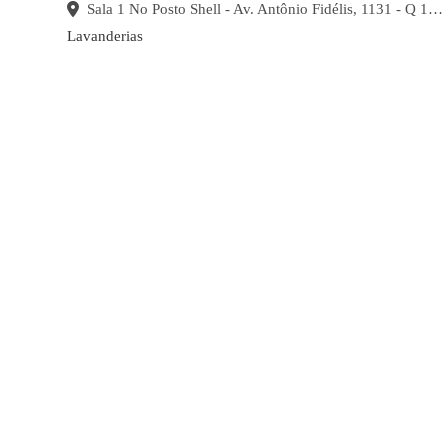
Sala 1 No Posto Shell - Av. Antônio Fidélis, 1131 - Q 155, L 01E - Parque Amazonia, Goiânia - GO, 74840-090, Brasil
Lavanderias