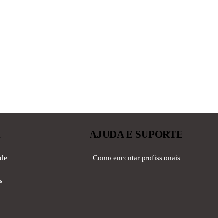
l
AJUDA E SUPORTE
ade
Como encontar profissionais
s