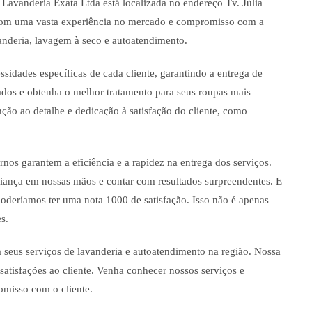
 Lavanderia Exata Ltda está localizada no endereço Tv. Júlia
Com uma vasta experiência no mercado e compromisso com a
anderia, lavagem à seco e autoatendimento.
ssidades específicas de cada cliente, garantindo a entrega de
zados e obtenha o melhor tratamento para seus roupas mais
ção ao detalhe e dedicação à satisfação do cliente, como
os garantem a eficiência e a rapidez na entrega dos serviços.
nfiança em nossas mãos e contar com resultados surpreendentes. E
 poderíamos ter uma nota 1000 de satisfação. Isso não é apenas
s.
 seus serviços de lavanderia e autoatendimento na região. Nossa
satisfações ao cliente. Venha conhecer nossos serviços e
omisso com o cliente.