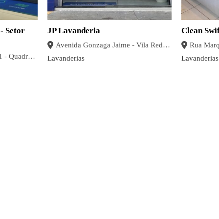
- Setor
JP Lavanderia
Clean Swif
Avenida Gonzaga Jaime - Vila Redencao, Goiânia - GO
Praça Santos Dumont, 111 - Quadra 40A Lote 03E - St. Aeroporto, Goiânia - GO, 74070-050, Brasil
Lavanderias
Lavanderias