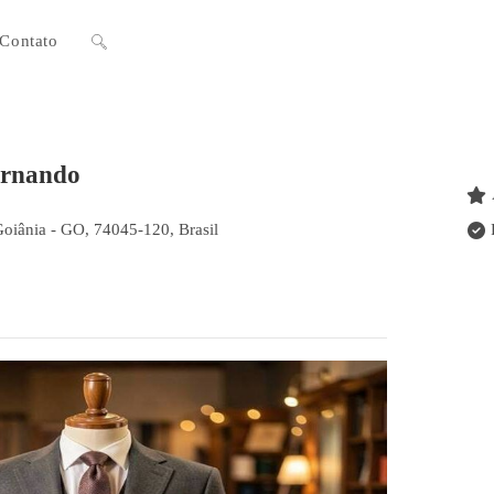
Contato
Alternar
pesquisa
ernando
do
 Goiânia - GO, 74045-120, Brasil
site