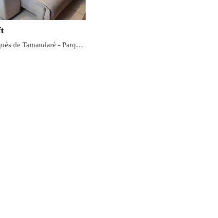
t
Rua Marquês de Tamandaré - Parque Real de Goiânia, Aparecida de Goiânia - GO, 74910-140