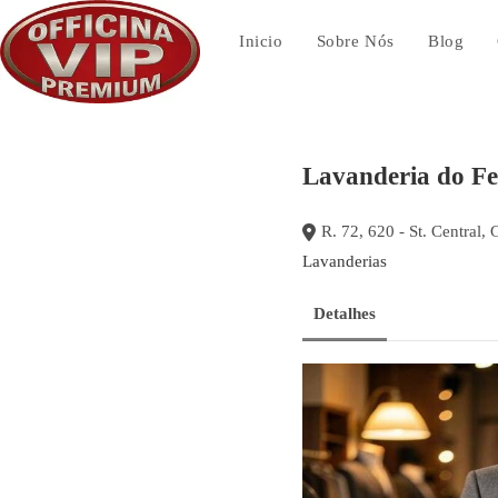
Ir
para
Inicio
Sobre Nós
Blog
o
conteúdo
Lavanderia do F
R. 72, 620 - St. Central,
Lavanderias
Detalhes