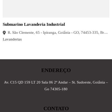
Submarino Lavanderia Industrial
R. São Clemente, 65 - Ipiranga, Goiânia - GO, 74453-335, Brasil
Lavanderias
ENDEREÇO
Av. C15 QD 159 LT 20 Sala 06 2º Andar – St. Sudoeste, Goiânia –
Go 74305-180
CONTATO