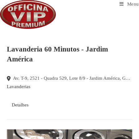
Ir
Menu
para
o
conteúdo
Lavanderia 60 Minutos - Jardim
América
Av. T-9, 2521 - Quadra 529, Lote 8/9 - Jardim América, Goiânia - GO, 74255-220, Brasil
Lavanderias
Detalhes