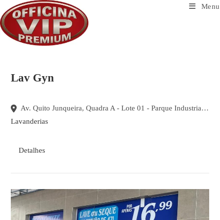
Ir
Menu
para
o
conteúdo
Lav Gyn
Av. Quito Junqueira, Quadra A - Lote 01 - Parque Industrial Paulista, Goiânia - GO
Lavanderias
Detalhes