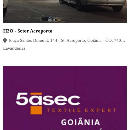
H2O - Setor Aeroporto
Praça Santos Dumont, 144 - St. Aeroporto, Goiânia - GO, 74070-050, Brasil
Lavanderias