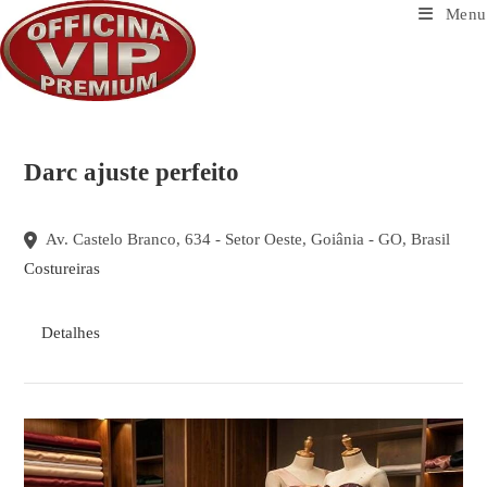
Ir
Menu
para
o
conteúdo
Darc ajuste perfeito
Av. Castelo Branco, 634 - Setor Oeste, Goiânia - GO, Brasil
Costureiras
Detalhes