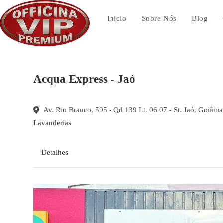
Ir
para
Inicio
Sobre Nós
Blog
o
conteúdo
Acqua Express - Jaó
Av. Rio Branco, 595 - Qd 139 Lt. 06 07 - St. Jaó, Goiâni
Lavanderias
Detalhes