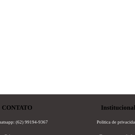
CONTATO
Instituciona
hatsapp: (62) 99194-9367
Politica de privacid