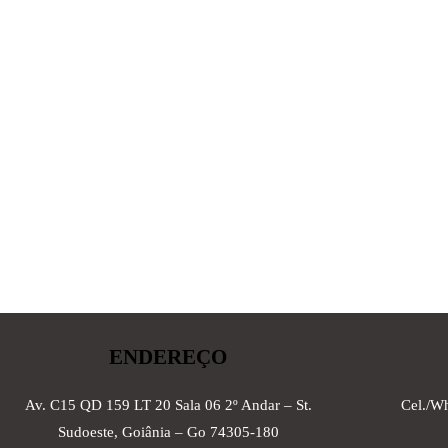
ENDEREÇO
Av. C15 QD 159 LT 20 Sala 06 2º Andar – St.
Cel./W
Sudoeste, Goiânia – Go 74305-180