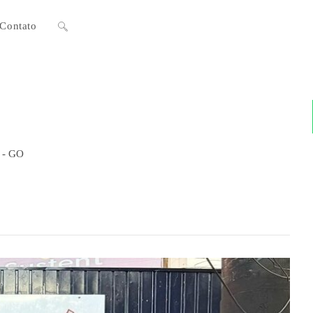
Contato
Alternar
pesquisa
do
a - GO
site