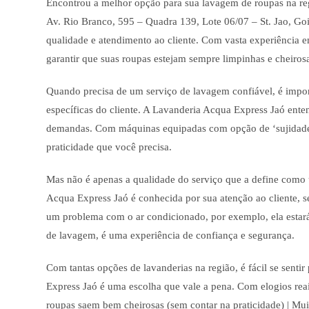
Encontrou a melhor opção para sua lavagem de roupas na re
Av. Rio Branco, 595 – Quadra 139, Lote 06/07 – St. Jao, Go
qualidade e atendimento ao cliente. Com vasta experiência e
garantir que suas roupas estejam sempre limpinhas e cheiros
Quando precisa de um serviço de lavagem confiável, é impor
específicas do cliente. A Lavanderia Acqua Express Jaó enten
demandas. Com máquinas equipadas com opção de ‘sujidade
praticidade que você precisa.
Mas não é apenas a qualidade do serviço que a define como 
Acqua Express Jaó é conhecida por sua atenção ao cliente, s
um problema com o ar condicionado, por exemplo, ela estará
de lavagem, é uma experiência de confiança e segurança.
Com tantas opções de lavanderias na região, é fácil se sent
Express Jaó é uma escolha que vale a pena. Com elogios reai
roupas saem bem cheirosas (sem contar na praticidade) | Muit