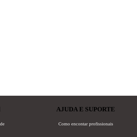
l
AJUDA E SUPORTE
ade
Como encontar profissionais