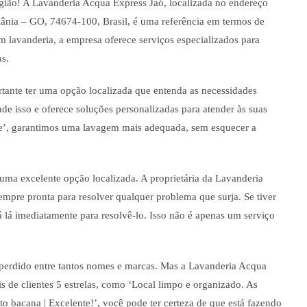
gião! A Lavanderia Acqua Express Jaó, localizada no endereço
iânia – GO, 74674-100, Brasil, é uma referência em termos de
m lavanderia, a empresa oferece serviços especializados para
as.
tante ter uma opção localizada que entenda as necessidades
de isso e oferece soluções personalizadas para atender às suas
’, garantimos uma lavagem mais adequada, sem esquecer a
uma excelente opção localizada. A proprietária da Lavanderia
empre pronta para resolver qualquer problema que surja. Se tiver
 lá imediatamente para resolvê-lo. Isso não é apenas um serviço
ir perdido entre tantos nomes e marcas. Mas a Lavanderia Acqua
s de clientes 5 estrelas, como ‘Local limpo e organizado. As
o bacana | Excelente!’, você pode ter certeza de que está fazendo