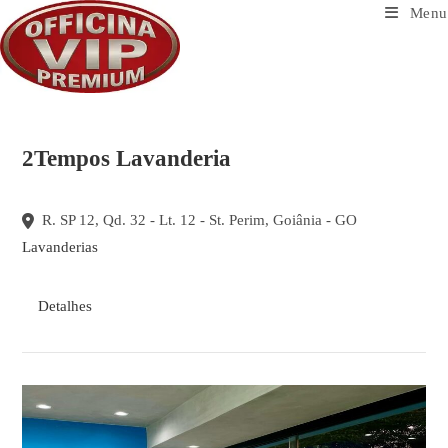
Ir
Menu
para
o
conteúdo
2Tempos Lavanderia
R. SP 12, Qd. 32 - Lt. 12 - St. Perim, Goiânia - GO
Lavanderias
Detalhes