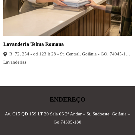
Lavanderia Telma Romana
R. 72, 254 - qd 123 lt 28 - St. Central, Goiânia - GO, 74045-120, Brasil
Lavanderias
ENDEREÇO
Av. C15 QD 159 LT 20 Sala 06 2º Andar – St. Sudoeste, Goiânia –
Go 74305-180